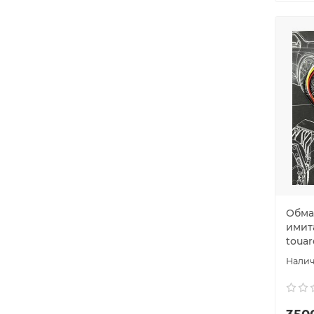
Обма
имит
touar