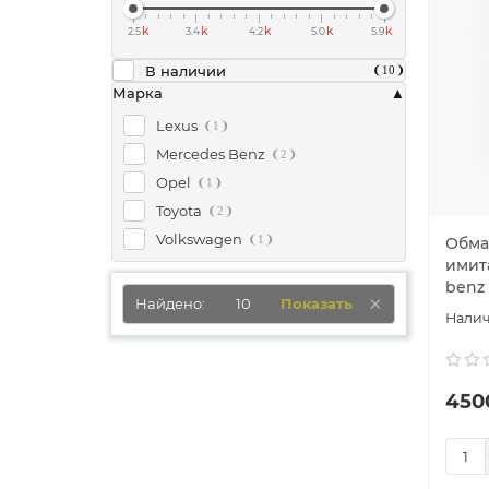
k
k
k
k
k
2.5
3.4
4.2
5.0
5.9
В наличии
10
Марка
Lexus
1
Mercedes Benz
2
Opel
1
Toyota
2
Volkswagen
1
Обма
имит
benz 
Найдено:
10
Показать
450