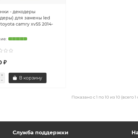
нки - декодеры
одеры) для замены led
toyota camry xv55 2014-
0 ₽
В корзину
Показано с 1 по 10 из 10 (всего 1
Служба поддержки
Н