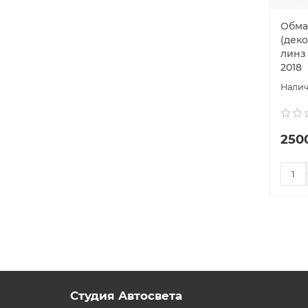
Обма
(дек
линз 
2018
250
Студия Автосвета