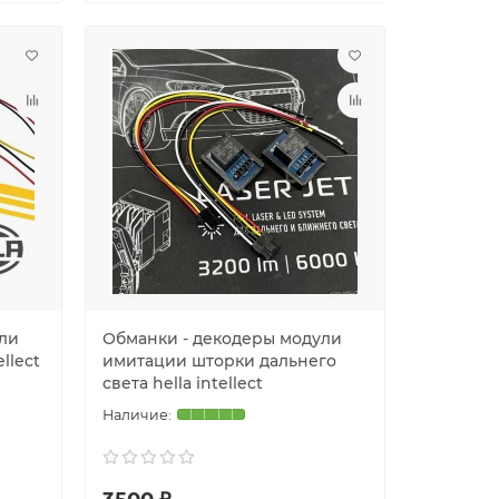
ли
Обманки - декодеры модули
llect
имитации шторки дальнего
света hella intellect