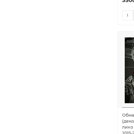
350
Обма
(дек
линз 
2015-