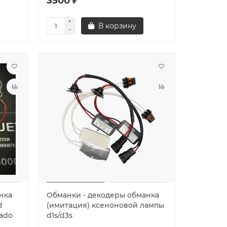
3500 ₽
В корзину
нка
Обманки - декодеры обманка
d
(имитация) ксеноновой лампы
rado
d1s/d3s