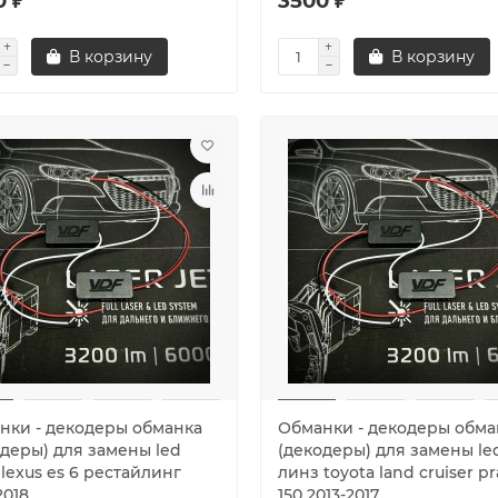
0 ₽
3500 ₽
В корзину
В корзину
нки - декодеры обманка
Обманки - декодеры обма
одеры) для замены led
(декодеры) для замены le
lexus es 6 рестайлинг
линз toyota land cruiser p
2018
150 2013-2017