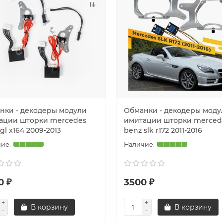
нки - декодеры модули
Обманки - декодеры моду
ации шторки mercedes
имитации шторки merced
gl x164 2009-2013
benz slk r172 2011-2016
0 ₽
3500 ₽
В корзину
В корзину