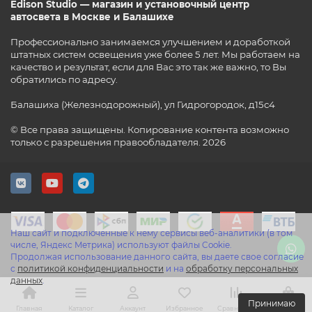
Edison Studio — магазин и установочный центр
автосвета в Москве и Балашихе
Профессионально занимаемся улучшением и доработкой
штатных систем освещения уже более 5 лет. Мы работаем на
качество и результат, если для Вас это так же важно, то Вы
обратились по адресу.
Балашиха (Железнодорожный), ул Гидрогородок, д15с4
© Все права защищены. Копирование контента возможно
только с разрешения правообладателя. 2026
Наш сайт и подключенные к нему сервисы веб-аналитики (в том
числе, Яндекс Метрика) используют файлы Cookie.
Продолжая использование данного сайта, вы даете свое согласие
с
политикой конфиденциальности
и на
обработку персональных
данных
.
Принимаю
Главная
Каталог
Аккаунт
Избранное
Сравнение
Корзина