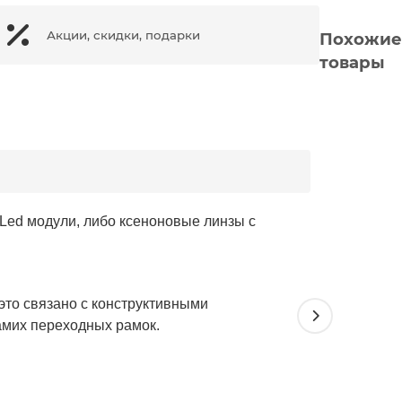
Акции, скидки, подарки
Похожие
товары
 Led модули, либо ксеноновые линзы с
это связано с конструктивными
амих переходных рамок.
Переход
линз на 
Тип-2