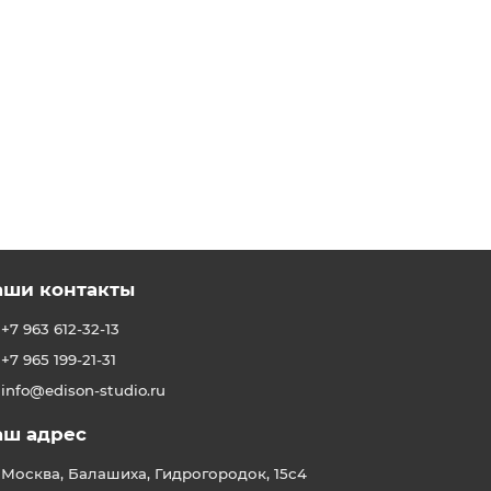
1500 ₽
аши контакты
+7 963 612-32-13
+7 965 199-21-31
info@edison-studio.ru
аш адрес
Москва, Балашиха, Гидрогородок, 15с4