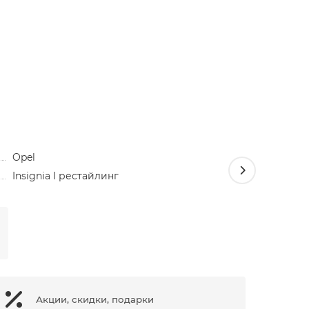
Opel
Insignia I рестайлинг
Переход
линз Hell
2300 ₽
Акции, скидки, подарки