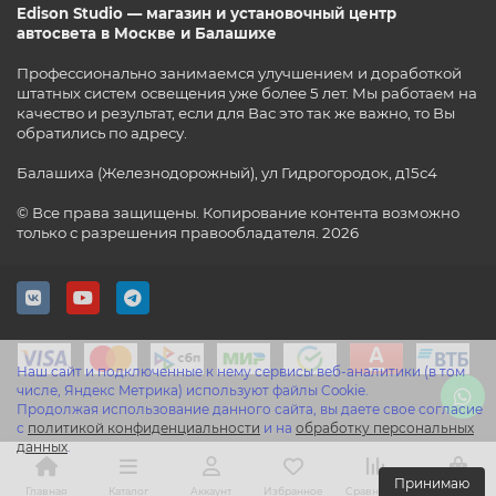
Edison Studio — магазин и установочный центр
автосвета в Москве и Балашихе
Профессионально занимаемся улучшением и доработкой
штатных систем освещения уже более 5 лет. Мы работаем на
качество и результат, если для Вас это так же важно, то Вы
обратились по адресу.
Балашиха (Железнодорожный), ул Гидрогородок, д15с4
© Все права защищены. Копирование контента возможно
только с разрешения правообладателя. 2026
Наш сайт и подключенные к нему сервисы веб-аналитики (в том
числе, Яндекс Метрика) используют файлы Cookie.
Продолжая использование данного сайта, вы даете свое согласие
с
политикой конфиденциальности
и на
обработку персональных
данных
.
Принимаю
Главная
Каталог
Аккаунт
Избранное
Сравнение
Корзина