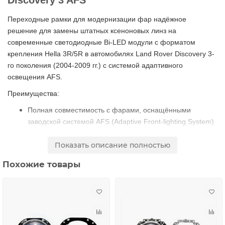
Discovery 3 AFS
Переходные рамки для модернизации фар надёжное
решение для замены штатных ксеноновых линз на
современные светодиодные Bi-LED модули с форматом
крепления Hella 3R/5R в автомобилях Land Rover Discovery 3-
го поколения (2004-2009 гг.) с системой адаптивного
освещения AFS.
Преимущества:
Полная совместимость с фарами, оснащёнными
заводской системой AFS (Adaptive Front-lighting System)
Простая установка без доработки штатных креплений
Показать описание полностью
фар
Позволяет обновить выгоревшие или повреждённые
Похожие товары
оригинальные линзы Koito
Сохраняет функционал адаптивного освещения после
установки новых модулей
Материал изготовления металл
Комплектация: Пара переходных рамок (левая + правая) для