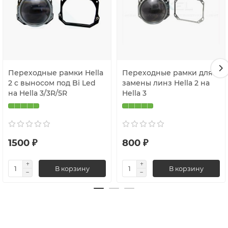
установки в обе фары.
Применение: Идеально подходят для тюнинга освещения или
ремонта фар с сохранением оригинального внешнего вида и
функциональности адаптивной системы. Требуют
профессиональной установки и регулировки света после
монтажа.
Переходные рамки Hella
Переходные рамки для
2 c выносом под Bi Led
замены линз Hella 2 на
на Hella 3/3R/5R
Hella 3
1500 ₽
800 ₽
В корзину
В корзину