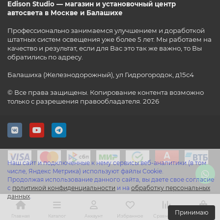
Edison Studio — магазин и установочный центр
автосвета в Москве и Балашихе
Профессионально занимаемся улучшением и доработкой
штатных систем освещения уже более 5 лет. Мы работаем на
качество и результат, если для Вас это так же важно, то Вы
обратились по адресу.
Балашиха (Железнодорожный), ул Гидрогородок, д15с4
© Все права защищены. Копирование контента возможно
только с разрешения правообладателя. 2026
Наш сайт и подключенные к нему сервисы веб-аналитики (в том
числе, Яндекс Метрика) используют файлы Cookie.
Продолжая использование данного сайта, вы даете свое согласие
с
политикой конфиденциальности
и на
обработку персональных
данных
.
Принимаю
Главная
Каталог
Аккаунт
Избранное
Сравнение
Корзина