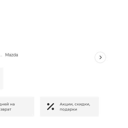
Mazda
Стекло 
рестайли
4900 ₽
дней на
Акции, скидки,
зврат
подарки
Нет