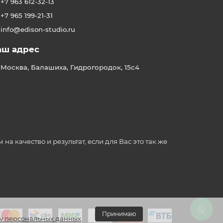
+7 963 612-32-13
+7 965 199-21-31
info@edison-studio.ru
аш адрес
Москва, Балашиха, Гидрогородок, 15с4
 качество и результат, если для Вас это так же
.
Принимаю
у персональных данных
.