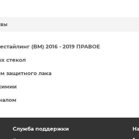
ывы
стайлинг (BM) 2016 - 2019
ПРАВОЕ
х стекол
ем защитного лака
охимии
иналом
Служба поддержки
Н