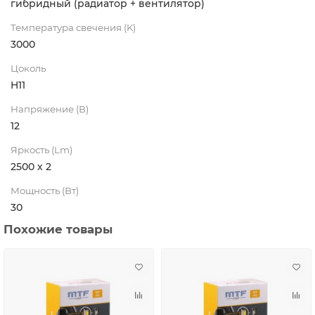
гибридный (радиатор + вентилятор)
Температура свечения (K)
3000
Цоколь
H11
Напряжение (В)
12
Яркость (Lm)
2500 х 2
Мощность (Вт)
30
Похожие товары