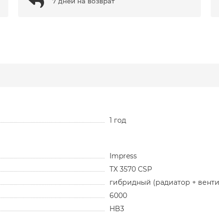
7 дней на возврат
1 год
Impress
TX 3570 CSP
гибридный (радиатор + венти
6000
HB3