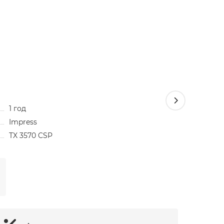
1 год
Светоди
Impress
Impress
TX 3570 CSP
3600 ₽