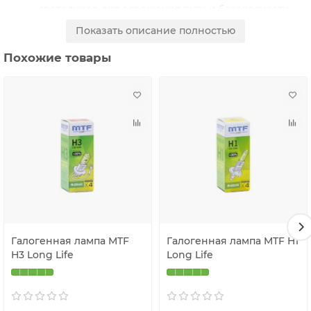
светодиода для освещения пути и безопасности
встречного потока.
Показать описание полностью
Распределение света - точный расчет геометрии
Похожие товары
лампы обеспечивает правильное распределение
светового пучка.
Срок службы - значительный рабочий ресурс
светодиода позволит забыть о замене ламп на
срок до 500.000 км.
Размер - система охлаждения компактных
размеров с высоким коэффицентом полезного
действия позволяет установить лампы на
большинство автомобилей.
Галогенная лампа MTF
Галогенная лампа MTF H1
H3 Long Life
Long Life