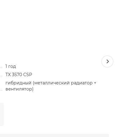
1 год
Светоди
TX 3570 CSP
Cyber Li
гибридный (металлический радиатор +
вентилятор)
5900 ₽