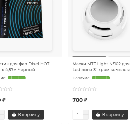
етик для фар Dixel HOT
Маски MTF Light №102 для
м х 4,57м Черный
Led линз 3" хром комплек
 ₽
700 ₽
В корзину
В корзину