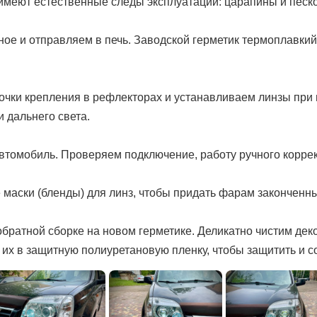
имеют естественные следы эксплуатации: царапины и песко
е и отправляем в печь. Заводской герметик термоплавкий,
чки крепления в рефлекторах и устанавливаем линзы при
и дальнего света.
томобиль. Проверяем подключение, работу ручного коррект
аски (бленды) для линз, чтобы придать фарам законченны
 обратной сборке на новом герметике. Деликатно чистим де
 их в защитную полиуретановую пленку, чтобы защитить и с