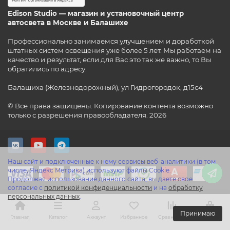
Edison Studio — магазин и установочный центр
автосвета в Москве и Балашихе
Профессионально занимаемся улучшением и доработкой
штатных систем освещения уже более 5 лет. Мы работаем на
качество и результат, если для Вас это так же важно, то Вы
обратились по адресу.
Балашиха (Железнодорожный), ул Гидрогородок, д15с4
© Все права защищены. Копирование контента возможно
только с разрешения правообладателя. 2026
Наш сайт и подключенные к нему сервисы веб-аналитики (в том
числе, Яндекс Метрика) используют файлы Cookie.
Продолжая использование данного сайта, вы даете свое
согласие с
политикой конфиденциальности
и на
обработку
персональных данных
.
Принимаю
Главная
Каталог
Аккаунт
Избранное
Сравнение
Корзина