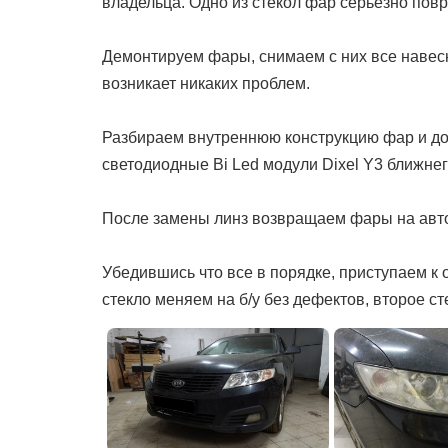
владельца. Одно из стекол фар серьезно пов
Демонтируем фары, снимаем с них все навесно
возникает никаких проблем.
Разбираем внутреннюю конструкцию фар и д
светодиодные Bi Led модули Dixel Y3 ближнег
После замены линз возвращаем фары на автом
Убедившись что все в порядке, приступаем к
стекло меняем на б/у без дефектов, второе ст