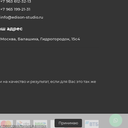
+7 963 612-32-13
+7 965 199-21-31
info@edison-studio.ru
аш адрес
Москва, Балашиха, Гидрогородок, 15с4
 качество и результат, если для Вас это так же
.
Принимаю
у персональных данных
.