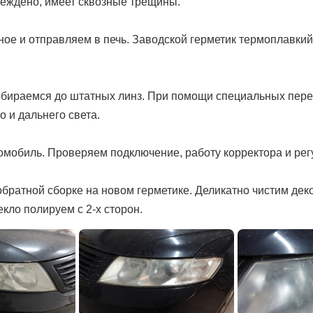
реждено, имеет сквозные трещины.
е и отправляем в печь. Заводской герметик термоплавкий,
обираемся до штатных линз. При помощи специальных пер
о и дальнего света.
обиль. Проверяем подключение, работу корректора и регу
 обратной сборке на новом герметике. Деликатно чистим д
екло полируем с 2-х сторон.