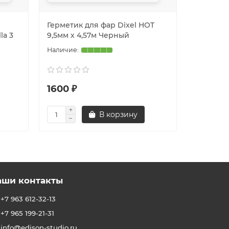
Герметик для фар Dixel HOT
la 3
9,5мм х 4,57м Черный
1600 ₽
В корзину
аши контакты
+7 963 612-32-13
+7 965 199-21-31
info@edison-studio.ru