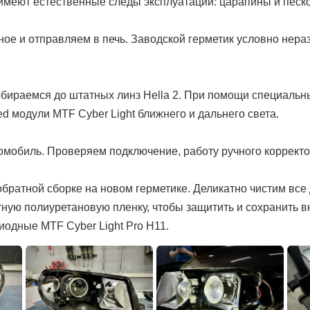
имеют естественные следы эксплуатации: царапины и песко
ое и отправляем в печь. Заводской герметик условно нер
бираемся до штатных линз Hella 2. При помощи специальн
d модули MTF Cyber Light ближнего и дальнего света.
обиль. Проверяем подключение, работу ручного корректор
 обратной сборке на новом герметике. Деликатно чистим вс
тную полиуретановую пленку, чтобы защитить и сохранить в
одные MTF Cyber Light Pro H11.