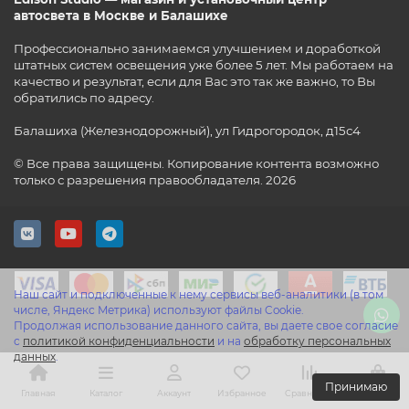
автосвета в Москве и Балашихе
Профессионально занимаемся улучшением и доработкой
штатных систем освещения уже более 5 лет. Мы работаем на
качество и результат, если для Вас это так же важно, то Вы
обратились по адресу.
Балашиха (Железнодорожный), ул Гидрогородок, д15с4
© Все права защищены. Копирование контента возможно
только с разрешения правообладателя. 2026
Наш сайт и подключенные к нему сервисы веб-аналитики (в том
числе, Яндекс Метрика) используют файлы Cookie.
Продолжая использование данного сайта, вы даете свое согласие
с
политикой конфиденциальности
и на
обработку персональных
данных
.
Принимаю
Главная
Каталог
Аккаунт
Избранное
Сравнение
Корзина