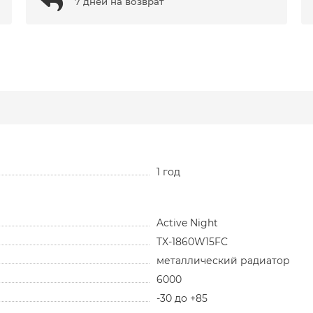
7 дней на возврат
1 год
Active Night
TX-1860W15FC
металлический радиатор
6000
-30 до +85