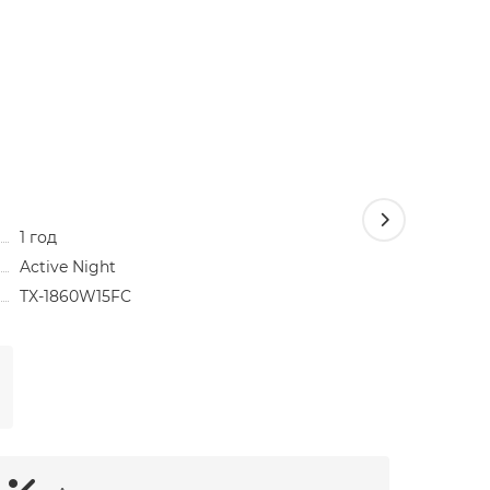
1 год
Светоди
Active Night
Active N
TX-1860W15FC
2400 ₽